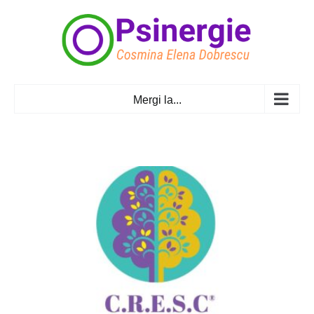
Skip
to
content
Mergi la...
ul