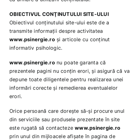
OBIECTIVUL CONŢINUTULUI SITE-ULUI
Obiectivul conţinutului site-ului este de a
transmite informaţii despre activitatea
www.psinergie.ro
şi articole cu conţinut
informativ psihologic.
www.psinergie.ro
nu poate garanta că
prezentele pagini nu conţin erori, şi asigură că va
depune toate diligentele pentru realizarea unei
informări corecte şi remedierea eventualelor
erori.
Orice persoană care doreşte să-şi procure unul
din serviciile sau produsele prezentate în site
este rugată să contacteze
www.psinergie.ro
prin unul din mijloacele afişate în pagina de