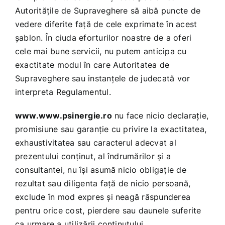
Autorităţile de Supraveghere să aibă puncte de
vedere diferite faţă de cele exprimate în acest
şablon. În ciuda eforturilor noastre de a oferi
cele mai bune servicii, nu putem anticipa cu
exactitate modul în care Autoritatea de
Supraveghere sau instanţele de judecată vor
interpreta Regulamentul.
www.www.psinergie.ro
nu face nicio declaraţie,
promisiune sau garanţie cu privire la exactitatea,
exhaustivitatea sau caracterul adecvat al
prezentului conţinut, al îndrumărilor şi a
consultantei, nu îşi asumă nicio obligaţie de
rezultat sau diligenta faţă de nicio persoană,
exclude în mod expres şi neagă răspunderea
pentru orice cost, pierdere sau daunele suferite
ca urmare a utilizării conţinutului.