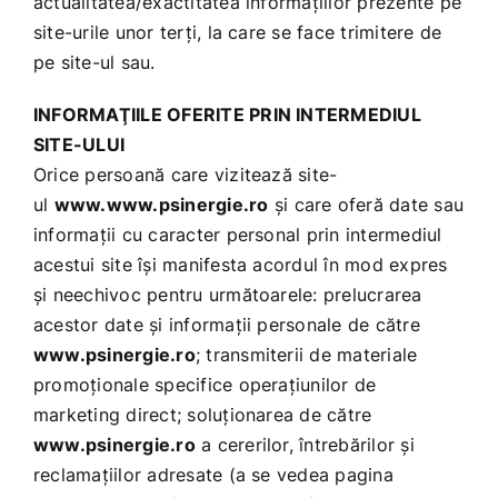
actualitatea/exactitatea informaţiilor prezente pe
site-urile unor terţi, la care se face trimitere de
pe site-ul sau.
INFORMAŢIILE OFERITE PRIN INTERMEDIUL
SITE-ULUI
Orice persoană care vizitează site-
ul
www.www.psinergie.ro
şi care oferă date sau
informaţii cu caracter personal prin intermediul
acestui site îşi manifesta acordul în mod expres
şi neechivoc pentru următoarele: prelucrarea
acestor date şi informaţii personale de către
www.psinergie.ro
; transmiterii de materiale
promoţionale specifice operaţiunilor de
marketing direct; soluţionarea de către
www.psinergie.ro
a cererilor, întrebărilor şi
reclamaţiilor adresate (a se vedea pagina