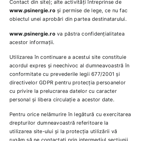
Contact din site); alte activităţi întreprinse de
www.psinergie.ro
şi permise de lege, ce nu fac
obiectul unei aprobări din partea destinatarului.
www.psinergie.ro
va păstra confidenţialitatea
acestor informaţii.
Utilizarea în continuare a acestui site constituie
acordul expres şi neechivoc al dumneavoastră în
conformitate cu prevederile legii 677/2001 şi
directivelor GDPR pentru protecţia persoanelor
cu privire la prelucrarea datelor cu caracter
personal şi libera circulaţie a acestor date.
Pentru orice nelămurire în legătură cu exercitarea
drepturilor dumneavoastră referitoare la
utilizarea site-ului şi la protecţia utilizării vă
rugăm să ne contactaţi prin intermediul secţiunii