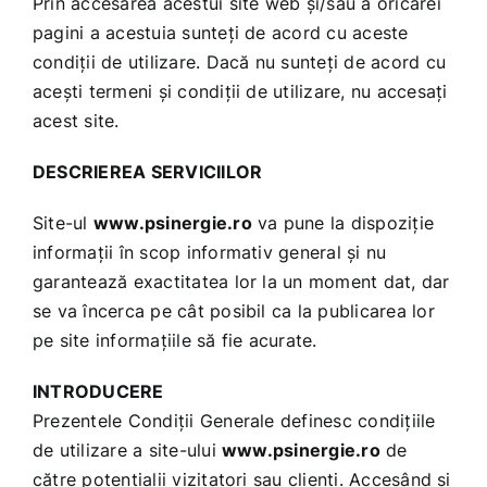
Prin accesarea acestui site web şi/sau a oricărei
pagini a acestuia sunteţi de acord cu aceste
condiţii de utilizare. Dacă nu sunteţi de acord cu
aceşti termeni şi condiţii de utilizare, nu accesaţi
acest site.
DESCRIEREA SERVICIILOR
Site-ul
www.psinergie.ro
va pune la dispoziţie
informaţii în scop informativ general şi nu
garantează exactitatea lor la un moment dat, dar
se va încerca pe cât posibil ca la publicarea lor
pe site informaţiile să fie acurate.
INTRODUCERE
Prezentele Condiţii Generale definesc condiţiile
de utilizare a site-ului
www.psinergie.ro
de
către potenţialii vizitatori sau clienţi. Accesând şi