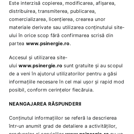
Este interzisă copierea, modificarea, afişarea,
distribuirea, transmiterea, publicarea,
comercializarea, licenţierea, crearea unor
materiale derivate sau utilizarea conţinutului site-
ului în orice scop fără confirmarea scrisă din
partea
www.psinergie.ro
.
Accesul şi utilizarea site-
ului
www.psinergie.ro
sunt gratuite şi au scopul
de a veni în ajutorul utilizatorilor pentru a găsi
informaţiile necesare în cel mai uşor şi rapid mod
posibil, conform cerinţelor fiecăruia.
NEANGAJAREA RĂSPUNDERII
Conţinutul informaţiilor se referă la descrierea
într-un anumit grad de detaliere a activităţilor,
produselor şi serviciilor
www.psinergie.ro
nu va